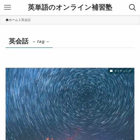
英単語のオンライン補習塾
ホーム
英会話
英会話
– tag –
ライティング