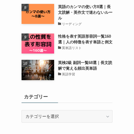
英語のカンマの使い方8選｜長
文読解・英作文で迷わないルー
ル
リーディング
性格を表す英語形容詞一覧160
選｜人の特徴を表す単語と例文
英単語リスト
英検2級 副詞一覧68選｜長文読
解で覚える頻出英単語
英語学習
カテゴリー
カ
テ
ゴ
リ