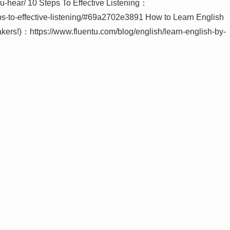
-hear/ 10 Steps To Effective Listening：
s-to-effective-listening/#69a2702e3891 How to Learn English
kers!)：https://www.fluentu.com/blog/english/learn-english-by-