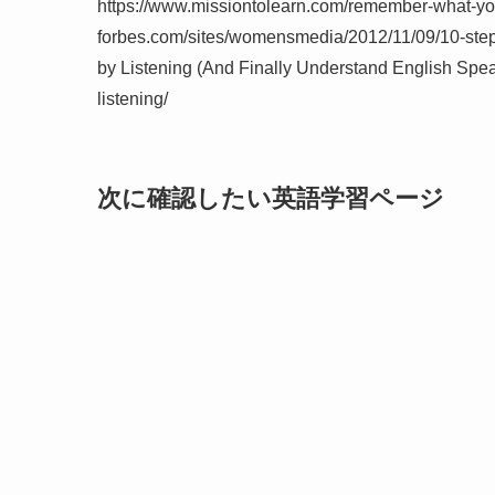
https://www.missiontolearn.com/remember-what-you
forbes.com/sites/womensmedia/2012/11/09/10-step
by Listening (And Finally Understand English Spea
listening/
次に確認したい英語学習ページ