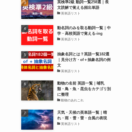
英検準2級 動詞一覧258選｜長
文読解で覚える頻出単語
英単語リスト
動名詞のみを取る動詞一覧｜中
学・高校英語で覚える-ing
英単語リスト
抽象名詞とは？英語一覧182選
｜見分け方・of＋抽象名詞の例
文
英単語リスト
動物の名前 英語一覧｜哺乳
類・鳥・魚・昆虫をカテゴリ別
に整理
動物のあれこれ
天気・天候の英単語一覧｜晴
れ・雨・雪・雷・台風の表現
英単語リスト