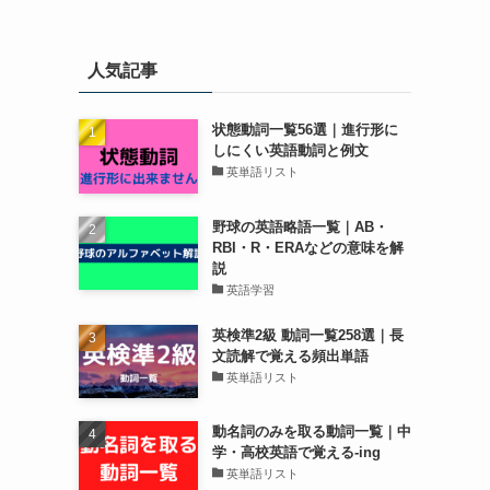
人気記事
状態動詞一覧56選｜進行形に
しにくい英語動詞と例文
英単語リスト
野球の英語略語一覧｜AB・
RBI・R・ERAなどの意味を解
説
英語学習
英検準2級 動詞一覧258選｜長
文読解で覚える頻出単語
英単語リスト
動名詞のみを取る動詞一覧｜中
学・高校英語で覚える-ing
英単語リスト