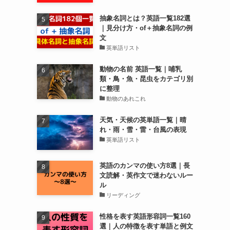
抽象名詞とは？英語一覧182選
｜見分け方・of＋抽象名詞の例
文
英単語リスト
動物の名前 英語一覧｜哺乳
類・鳥・魚・昆虫をカテゴリ別
に整理
動物のあれこれ
天気・天候の英単語一覧｜晴
れ・雨・雪・雷・台風の表現
英単語リスト
英語のカンマの使い方8選｜長
文読解・英作文で迷わないルー
ル
リーディング
性格を表す英語形容詞一覧160
選｜人の特徴を表す単語と例文