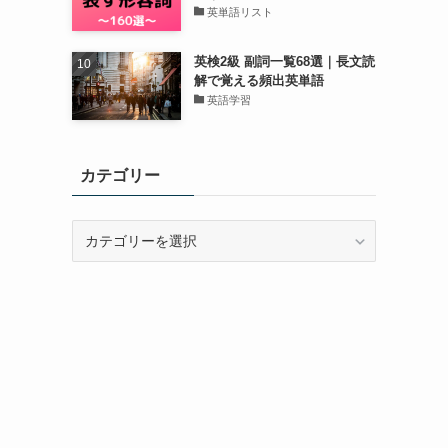
英単語リスト
英検2級 副詞一覧68選｜長文読
解で覚える頻出英単語
英語学習
カテゴリー
カ
テ
ゴ
リ
ー