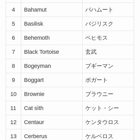
4
Bahamut
バハムート
5
Basilisk
バジリスク
6
Behemoth
ベヒモス
7
Black Tortoise
玄武
8
Bogeyman
ブギーマン
9
Boggart
ボガート
10
Brownie
ブラウニー
11
Cat sìth
ケット・シー
12
Centaur
ケンタウロス
13
Cerberus
ケルベロス