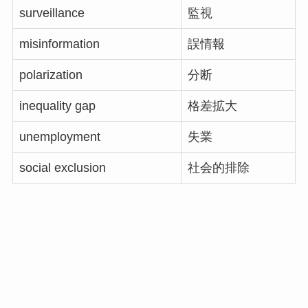
surveillance
監視
misinformation
誤情報
polarization
分断
inequality gap
格差拡大
unemployment
失業
social exclusion
社会的排除