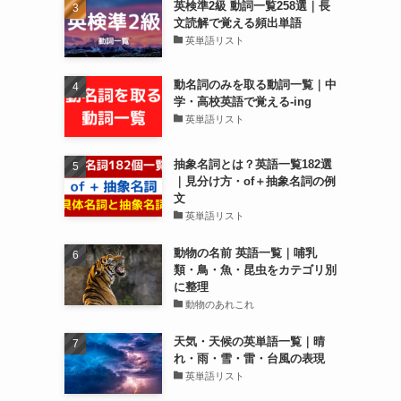
英検準2級 動詞一覧258選｜長
文読解で覚える頻出単語
英単語リスト
動名詞のみを取る動詞一覧｜中
学・高校英語で覚える-ing
英単語リスト
抽象名詞とは？英語一覧182選
｜見分け方・of＋抽象名詞の例
文
英単語リスト
動物の名前 英語一覧｜哺乳
類・鳥・魚・昆虫をカテゴリ別
に整理
動物のあれこれ
天気・天候の英単語一覧｜晴
れ・雨・雪・雷・台風の表現
英単語リスト