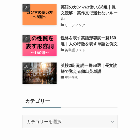
英語のカンマの使い方8選｜長
文読解・英作文で迷わないルー
ル
リーディング
性格を表す英語形容詞一覧160
選｜人の特徴を表す単語と例文
英単語リスト
英検2級 副詞一覧68選｜長文読
解で覚える頻出英単語
英語学習
カテゴリー
カ
テ
ゴ
リ