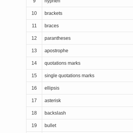
9
hyphen
10
brackets
11
braces
12
parantheses
13
apostrophe
14
quotations marks
15
single quotations marks
16
ellipsis
17
asterisk
18
backslash
19
bullet