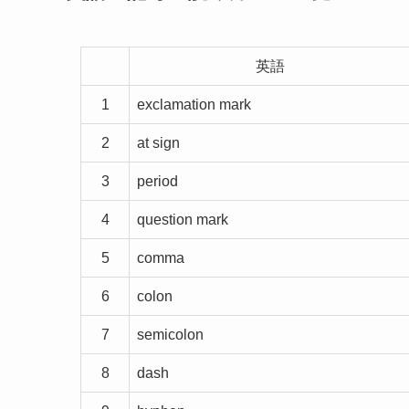
英語
1
exclamation mark
2
at sign
3
period
4
question mark
5
comma
6
colon
7
semicolon
8
dash