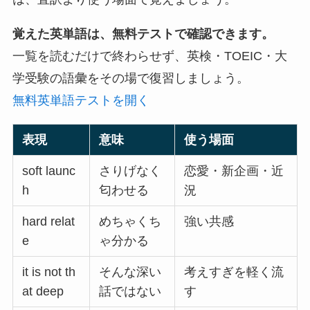
覚えた英単語は、無料テストで確認できます。
一覧を読むだけで終わらせず、英検・TOEIC・大
学受験の語彙をその場で復習しましょう。
無料英単語テストを開く
表現
意味
使う場面
soft launc
さりげなく
恋愛・新企画・近
h
匂わせる
況
hard relat
めちゃくち
強い共感
e
ゃ分かる
it is not th
そんな深い
考えすぎを軽く流
at deep
話ではない
す