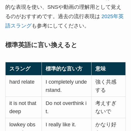
的な表現を使い、SNSや動画の理解用として覚え
るのがおすすめです。過去の流行表現は
2025年英
語スラング
も参考にしてください。
標準英語に言い換えると
スラング
標準的な言い方
意味
hard relate
I completely unde
強く共感
rstand.
する
it is not that
Do not overthink i
考えすぎ
deep
t.
ないで
lowkey obs
I really like it.
かなり好