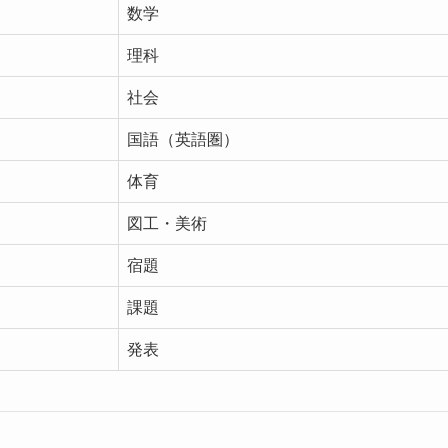
数学
理科
社会
国語（英語圏）
体育
図工・美術
宿題
課題
発表