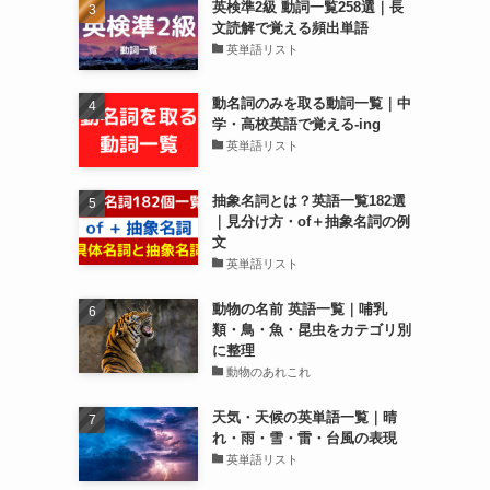
英検準2級 動詞一覧258選｜長
文読解で覚える頻出単語
英単語リスト
動名詞のみを取る動詞一覧｜中
学・高校英語で覚える-ing
英単語リスト
抽象名詞とは？英語一覧182選
｜見分け方・of＋抽象名詞の例
文
英単語リスト
動物の名前 英語一覧｜哺乳
類・鳥・魚・昆虫をカテゴリ別
に整理
動物のあれこれ
天気・天候の英単語一覧｜晴
れ・雨・雪・雷・台風の表現
英単語リスト