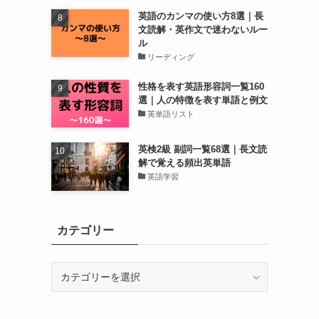
英語のカンマの使い方8選｜長
文読解・英作文で迷わないルー
ル
リーディング
性格を表す英語形容詞一覧160
選｜人の特徴を表す単語と例文
英単語リスト
英検2級 副詞一覧68選｜長文読
解で覚える頻出英単語
英語学習
カテゴリー
カ
テ
ゴ
リ