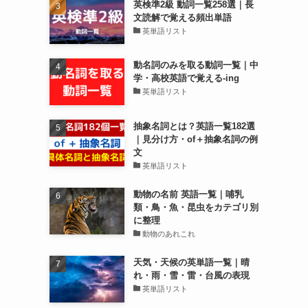
英検準2級 動詞一覧258選｜長
文読解で覚える頻出単語
英単語リスト
動名詞のみを取る動詞一覧｜中
学・高校英語で覚える-ing
英単語リスト
抽象名詞とは？英語一覧182選
｜見分け方・of＋抽象名詞の例
文
英単語リスト
動物の名前 英語一覧｜哺乳
類・鳥・魚・昆虫をカテゴリ別
に整理
動物のあれこれ
天気・天候の英単語一覧｜晴
れ・雨・雪・雷・台風の表現
英単語リスト