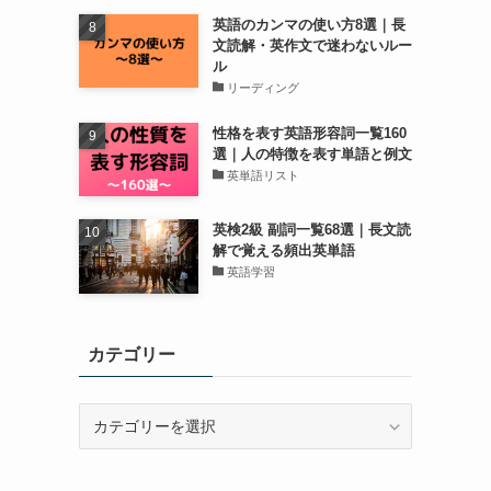
英語のカンマの使い方8選｜長
文読解・英作文で迷わないルー
ル
リーディング
性格を表す英語形容詞一覧160
選｜人の特徴を表す単語と例文
英単語リスト
英検2級 副詞一覧68選｜長文読
解で覚える頻出英単語
英語学習
カテゴリー
カ
テ
ゴ
リ