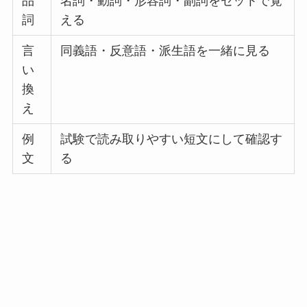
品
名詞・動詞・形容詞・副詞をセットで覚
詞
える
言
同義語・反意語・派生語を一緒に見る
い
換
え
例
試験で読み取りやすい短文にして確認す
文
る