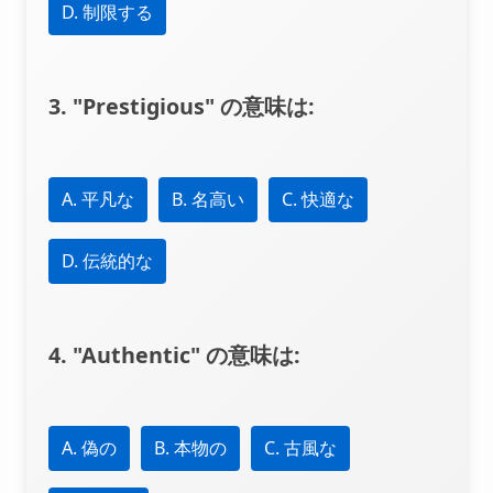
D. 制限する
3. "Prestigious" の意味は:
A. 平凡な
B. 名高い
C. 快適な
D. 伝統的な
4. "Authentic" の意味は:
A. 偽の
B. 本物の
C. 古風な