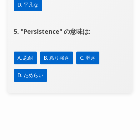
D. 平凡な
5. "Persistence" の意味は:
A. 忍耐
B. 粘り強さ
C. 弱さ
D. ためらい