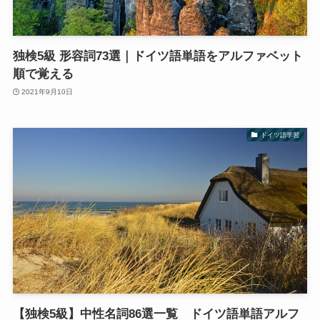
独検5級 形容詞73選｜ドイツ語単語をアルファベット
順で覚える
2021年9月10日
ドイツ語学習
【独検5級】中性名詞86選一覧 ドイツ語単語アルフ