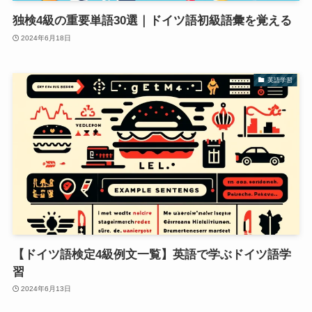
独検4級の重要単語30選｜ドイツ語初級語彙を覚える
2024年6月18日
英語学習
【ドイツ語検定4級例文一覧】英語で学ぶドイツ語学
習
2024年6月13日