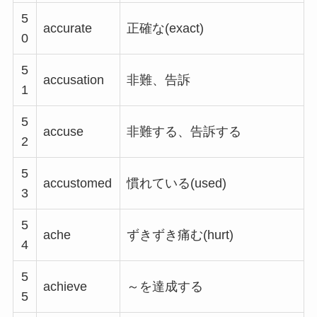
5
accurate
正確な(exact)
0
5
accusation
非難、告訴
1
5
accuse
非難する、告訴する
2
5
accustomed
慣れている(used)
3
5
ache
ずきずき痛む(hurt)
4
5
achieve
～を達成する
5