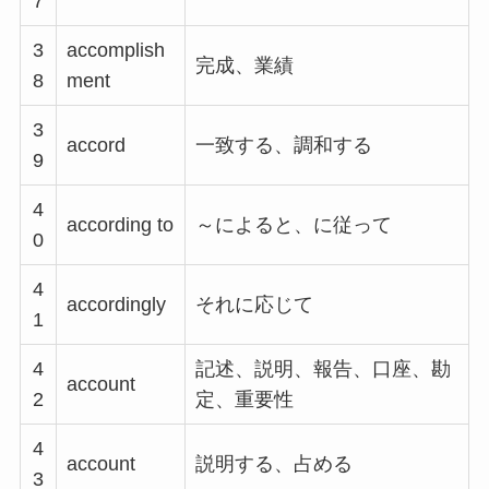
7
3
accomplish
完成、業績
8
ment
3
accord
一致する、調和する
9
4
according to
～によると、に従って
0
4
accordingly
それに応じて
1
4
記述、説明、報告、口座、勘
account
2
定、重要性
4
account
説明する、占める
3