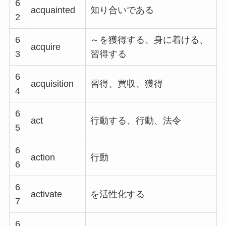
6
acquainted
知り合いである
2
6
～を獲得する、身に着ける、
acquire
3
習得する
6
acquisition
習得、買収、獲得
4
6
act
行動する、行動、法令
5
6
action
行動
6
6
activate
を活性化する
7
6