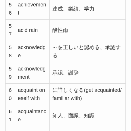
5
achievemen
達成、業績、学力
6
t
5
acid rain
酸性雨
7
5
acknowledg
～を正しいと認める、承認す
8
e
る
5
acknowledg
承認、謝辞
9
ment
6
acquaint on
に詳しくなる(get acquainted/
0
eself with
familiar with)
6
acquaintanc
知人、面識、知識
1
e