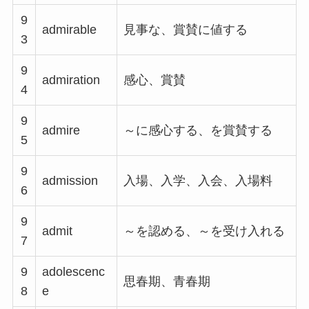
9
admirable
見事な、賞賛に値する
3
9
admiration
感心、賞賛
4
9
admire
～に感心する、を賞賛する
5
9
admission
入場、入学、入会、入場料
6
9
admit
～を認める、～を受け入れる
7
9
adolescenc
思春期、青春期
8
e