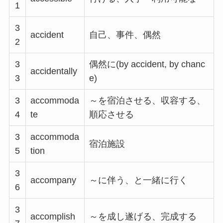
1
3
accident
自己、事件、偶然
2
3
偶然に(by accident, by chanc
accidentally
3
e)
3
accommoda
～を宿泊させる、収容する、
4
te
順応させる
3
accommoda
宿泊施設
5
tion
3
accompany
～に伴う、と一緒に行く
6
3
accomplish
～を成し遂げる、完成する