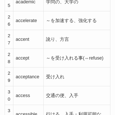
academic
学問の、大学の
5
2
accelerate
～を加速する、強化する
6
2
accent
訛り、方言
7
2
accept
～を受け入れる事(⇔refuse)
8
2
acceptance
受け入れ
9
3
access
交通の便、入手
0
3
accessible
行ける、入手・利用可能な