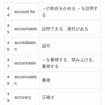
4
～の割合を占める.～を説明す
account for
4
る
4
accountable
説明できる、責任がある
5
4
accreditatio
認可
6
n
4
～を蓄積する、積み上げる、
accumulate
7
蓄積する
4
accumulatio
蓄積
8
n
4
accuracy
正確さ
9