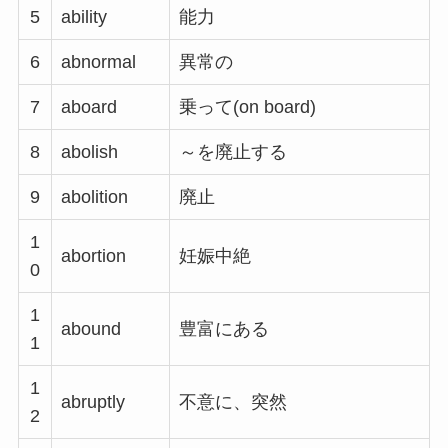
5
ability
能力
6
abnormal
異常の
7
aboard
乗って(on board)
8
abolish
～を廃止する
9
abolition
廃止
1
abortion
妊娠中絶
0
1
abound
豊富にある
1
1
abruptly
不意に、突然
2