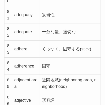
0
8
adequacy
妥当性
1
8
adequate
十分な量、適切な
2
8
adhere
くっつく、固守する(stick)
3
8
adherence
固守
4
8
adjacent are
近隣地域(neighboring area, n
5
a
eighborhood)
8
adjective
形容詞
6