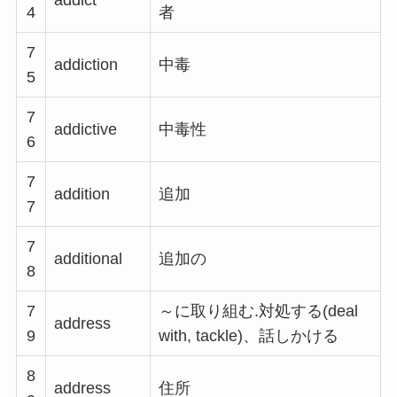
addict
4
者
7
addiction
中毒
5
7
addictive
中毒性
6
7
addition
追加
7
7
additional
追加の
8
7
～に取り組む.対処する(deal
address
9
with, tackle)、話しかける
8
address
住所