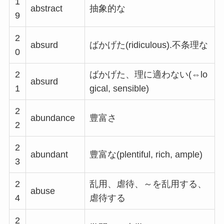
1
abstract
抽象的な
9
2
absurd
ばかげた(ridiculous).不条理な
0
2
ばかげた、理に適わない(⇔lo
absurd
1
gical, sensible)
2
abundance
豊富さ
2
2
abundant
豊富な(plentiful, rich, ample)
3
2
乱用、虐待、～を乱用する、
abuse
4
虐待する
2