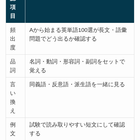
項
目
頻
Aから始まる英単語100選が長文・語彙
出
問題でどう出るか確認する
度
品
名詞・動詞・形容詞・副詞をセットで
詞
覚える
言
同義語・反意語・派生語を一緒に見る
い
換
え
例
試験で読み取りやすい短文にして確認
文
する