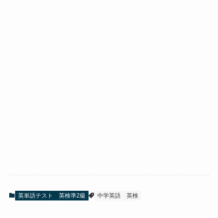
英単語テスト
英検準2級
中学英語
英検