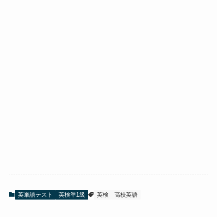
英単語テスト
英検準1級
英検
高校英語