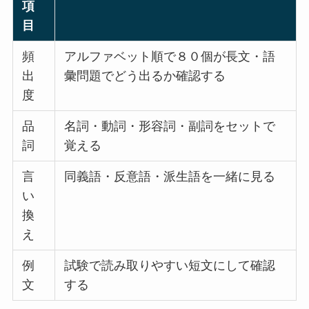
項
目
頻
アルファベット順で８０個が長文・語
出
彙問題でどう出るか確認する
度
品
名詞・動詞・形容詞・副詞をセットで
詞
覚える
言
同義語・反意語・派生語を一緒に見る
い
換
え
例
試験で読み取りやすい短文にして確認
文
する