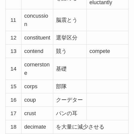
eluctantly
concussio
11
脳震とう
n
12
constituent
選挙区分
13
contend
競う
compete
cornerston
14
基礎
e
15
corps
部隊
16
coup
クーデター
17
crust
パンの耳
18
decimate
を大量に減少させる