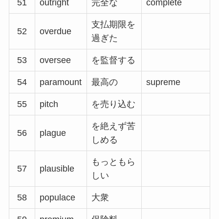
51
outright
完全な
complete
支払期限を
52
overdue
過ぎた
53
oversee
を監督する
54
paramount
最高の
supreme
55
pitch
を売り込む
を絶えず苦
56
plague
しめる
もっともら
57
plausible
しい
58
populace
大衆