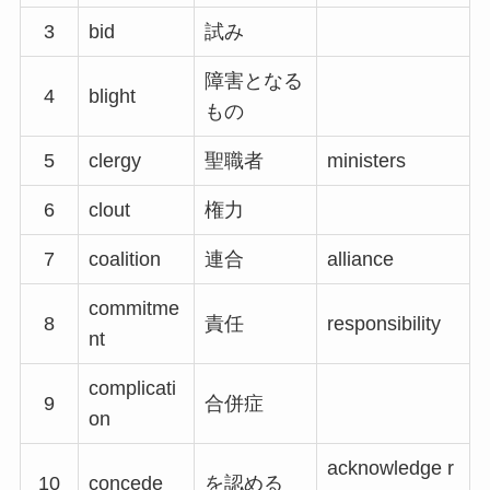
3
bid
試み
障害となる
4
blight
もの
5
clergy
聖職者
ministers
6
clout
権力
7
coalition
連合
alliance
commitme
8
責任
responsibility
nt
complicati
9
合併症
on
acknowledge r
10
concede
を認める