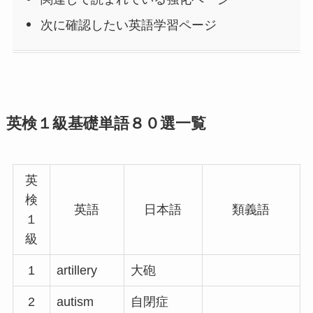
次に確認したい英語学習ページ
英検１級基礎単語８０選一覧
英
検
英語
日本語
類義語
１
級
1
artillery
大砲
2
autism
自閉症