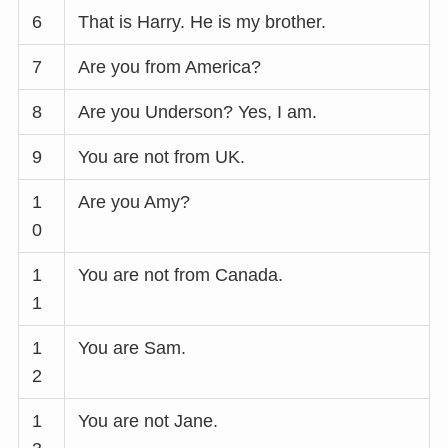
6
That is Harry. He is my brother.
7
Are you from America?
8
Are you Underson? Yes, I am.
9
You are not from UK.
1
Are you Amy?
0
1
You are not from Canada.
1
1
You are Sam.
2
1
You are not Jane.