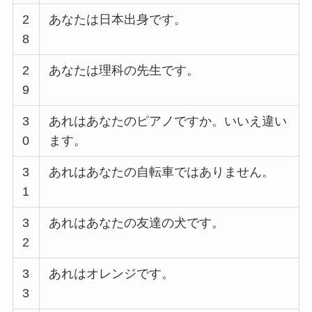
2
あなたは日本出身です。
8
2
あなたは理科の先生です。
9
3
あれはあなたのピアノですか。いいえ違い
0
ます。
3
あれはあなたの自転車ではありません。
1
3
あれはあなたの友達の犬です。
2
3
あれはオレンジです。
3