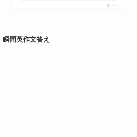
ポチップ
瞬間英作文答え