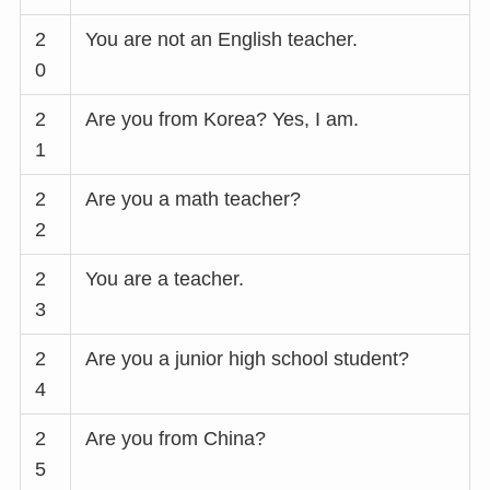
2
You are not an English teacher.
0
2
Are you from Korea? Yes, I am.
1
2
Are you a math teacher?
2
2
You are a teacher.
3
2
Are you a junior high school student?
4
2
Are you from China?
5