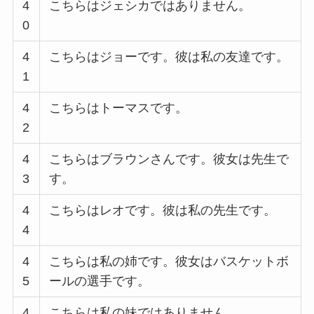
4
こちらはジェシカではありません。
0
4
こちらはジョーです。彼は私の友達です。
1
4
こちらはトーマスです。
2
4
こちらはブラウンさんです。彼女は先生で
3
す。
4
こちらはレオです。彼は私の先生です。
4
4
こちらは私の姉です。彼女はバスケットボ
5
ールの選手です。
4
こちらは私の妹ではありません。