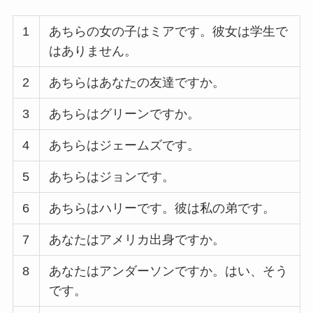
1
あちらの女の子はミアです。彼女は学生で
はありません。
2
あちらはあなたの友達ですか。
3
あちらはグリーンですか。
4
あちらはジェームズです。
5
あちらはジョンです。
6
あちらはハリーです。彼は私の弟です。
7
あなたはアメリカ出身ですか。
8
あなたはアンダーソンですか。はい、そう
です。