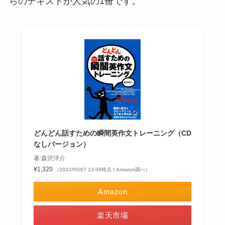
らのテキストが人気の1冊です。
どんどん話すための瞬間英作文トレーニング（CD
なしバージョン）
著:森沢洋介
¥1,320
（2022/05/07 13:06時点 | Amazon調べ）
Amazon
楽天市場