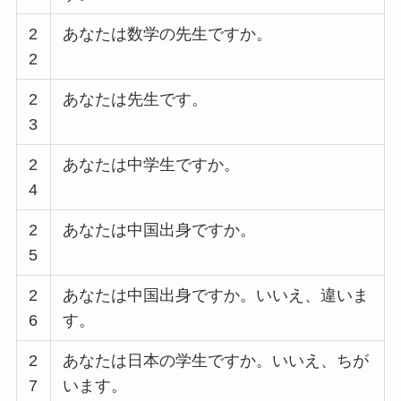
2
あなたは数学の先生ですか。
2
2
あなたは先生です。
3
2
あなたは中学生ですか。
4
2
あなたは中国出身ですか。
5
2
あなたは中国出身ですか。いいえ、違いま
6
す。
2
あなたは日本の学生ですか。いいえ、ちが
7
います。