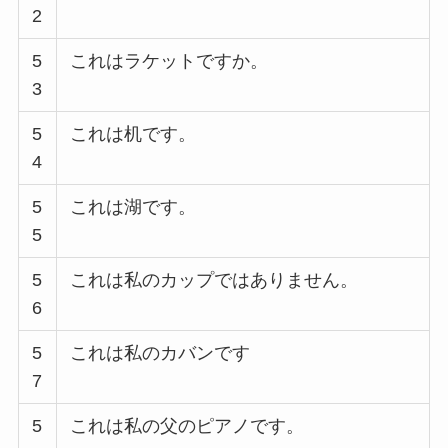
2
5
これはラケットですか。
3
5
これは机です。
4
5
これは湖です。
5
5
これは私のカップではありません。
6
5
これは私のカバンです
7
5
これは私の父のピアノです。