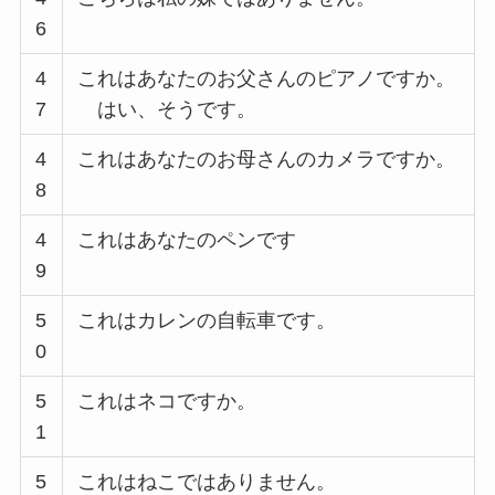
6
4
これはあなたのお父さんのピアノですか。
7
はい、そうです。
4
これはあなたのお母さんのカメラですか。
8
4
これはあなたのペンです
9
5
これはカレンの自転車です。
0
5
これはネコですか。
1
5
これはねこではありません。