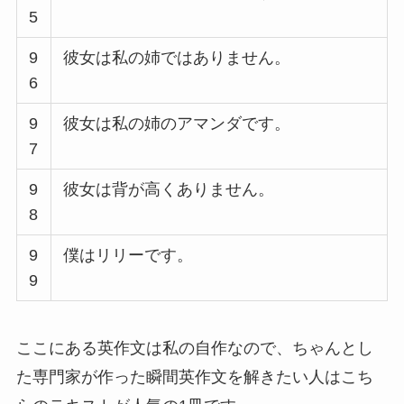
5
9
彼女は私の姉ではありません。
6
9
彼女は私の姉のアマンダです。
7
9
彼女は背が高くありません。
8
9
僕はリリーです。
9
ここにある英作文は私の自作なので、ちゃんとし
た専門家が作った瞬間英作文を解きたい人はこち