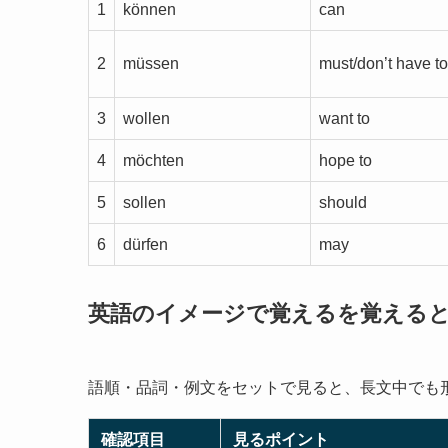
1
können
can
2
müssen
must/don’t have to
3
wollen
want to
4
möchten
hope to
5
sollen
should
6
dürfen
may
英語のイメージで覚えるを覚える
語順・品詞・例文をセットで見ると、長文中でも
確認項目
見るポイント