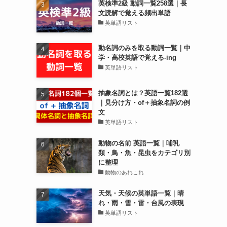
英検準2級 動詞一覧258選｜長
文読解で覚える頻出単語
英単語リスト
動名詞のみを取る動詞一覧｜中
学・高校英語で覚える-ing
英単語リスト
抽象名詞とは？英語一覧182選
｜見分け方・of＋抽象名詞の例
文
英単語リスト
動物の名前 英語一覧｜哺乳
類・鳥・魚・昆虫をカテゴリ別
に整理
動物のあれこれ
天気・天候の英単語一覧｜晴
れ・雨・雪・雷・台風の表現
英単語リスト