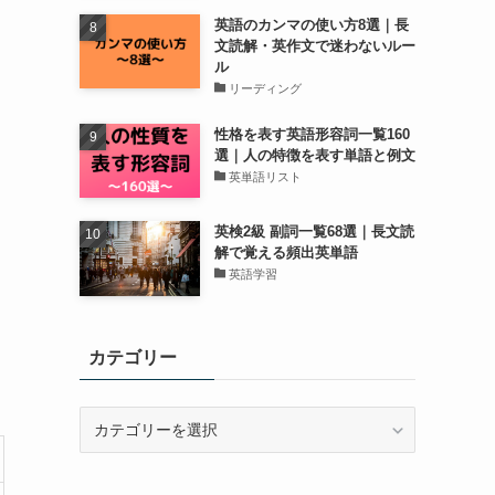
英語のカンマの使い方8選｜長
文読解・英作文で迷わないルー
ル
リーディング
性格を表す英語形容詞一覧160
選｜人の特徴を表す単語と例文
英単語リスト
英検2級 副詞一覧68選｜長文読
解で覚える頻出英単語
英語学習
カテゴリー
カ
テ
ゴ
リ