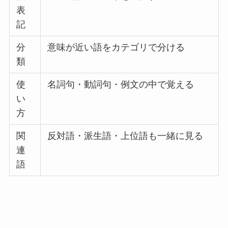
表
記
分
意味が近い語をカテゴリで分ける
類
使
名詞句・動詞句・例文の中で覚える
い
方
関
反対語・派生語・上位語も一緒に見る
連
語